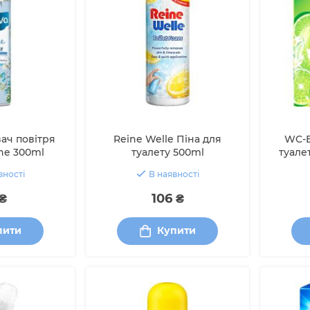
вач повітря
Reine Welle Піна для
WC-E
che 300ml
туалету 500ml
туале
вності
В наявності
₴
106 ₴
пити
Купити