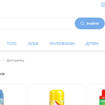
Знайти
ТІЛО
ЗУБИ
ЧОЛОВІКАМ
ДІТЯМ
и
Для туалету
рів