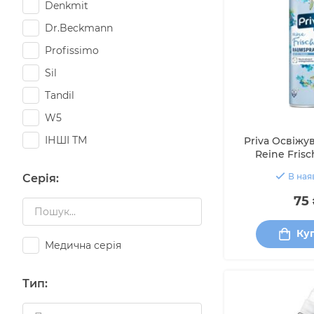
Denkmit
Dr.Beckmann
Profissimo
Sil
Tandil
W5
ІНШІ ТМ
Priva Освіжу
Reine Fris
В ная
Серія
:
75 
Ку
Медична серія
Тип
: