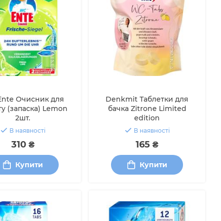
nte Очисник для
Denkmit Таблетки для
ту (запаска) Lemon
бачка Zitrone Limited
2шт.
edition
В наявності
В наявності
310 ₴
165 ₴
Купити
Купити